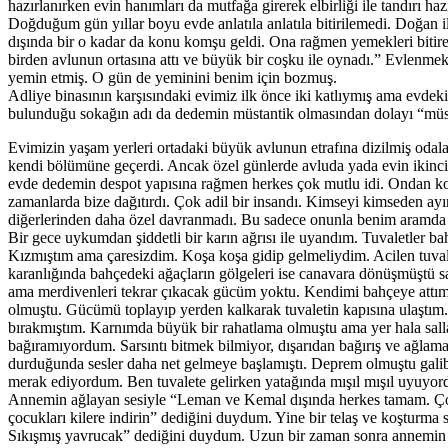
hazırlanırken evin hanımları da mutfağa girerek elbirliği ile tandırı h
Doğduğum gün yıllar boyu evde anlatıla anlatıla bitirilemedi. Doğan 
dışında bir o kadar da konu komşu geldi. Ona rağmen yemekleri bitir
birden avlunun ortasına attı ve büyük bir coşku ile oynadı.” Evlenme
yemin etmiş. O gün de yeminini benim için bozmuş.
Adliye binasının karşısındaki evimiz ilk önce iki katlıymış ama evdek
bulunduğu sokağın adı da dedemin müstantik olmasından dolayı “müst
Evimizin yaşam yerleri ortadaki büyük avlunun etrafına dizilmiş odalar
kendi bölümüne geçerdi. Ancak özel günlerde avluda yada evin ikinci 
evde dedemin despot yapısına rağmen herkes çok mutlu idi. Ondan kor
zamanlarda bize dağıtırdı. Çok adil bir insandı. Kimseyi kimseden ay
diğerlerinden daha özel davranmadı. Bu sadece onunla benim aramda h
Bir gece uykumdan şiddetli bir karın ağrısı ile uyandım. Tuvaletler 
Kızmıştım ama çaresizdim. Koşa koşa gidip gelmeliydim. Acilen tuval
karanlığında bahçedeki ağaçların gölgeleri ise canavara dönüşmüştü
ama merdivenleri tekrar çıkacak gücüm yoktu. Kendimi bahçeye attım
olmuştu. Gücümü toplayıp yerden kalkarak tuvaletin kapısına ulaştım
bırakmıştım. Karnımda büyük bir rahatlama olmuştu ama yer hala sall
bağıramıyordum. Sarsıntı bitmek bilmiyor, dışarıdan bağırış ve ağlama 
durduğunda sesler daha net gelmeye başlamıştı. Deprem olmuştu gali
merak ediyordum. Ben tuvalete gelirken yatağında mışıl mışıl uyuyor
Annemin ağlayan sesiyle “Leman ve Kemal dışında herkes tamam. Çoc
çocukları kilere indirin” dediğini duydum. Yine bir telaş ve koşturm
Sıkışmış yavrucak” dediğini duydum. Uzun bir zaman sonra annemin 