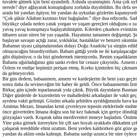
tuvalete gitmek için beni uyandırdı. Aslında uyanmıştım. Ama çok uy
nerede? diye ağlayarak konuştuğunu zorlukla duyabildim. Bu defa se
arada bir yandan üşüyor, bir yandan da uykudan gözlerim kapanıyor
“Çok şükür Allahım kızımızı bize bağışladın.” diye dua ediyordu. Sad
büyükçe odada neden yatak yorgan ve yaşam gereçleri olduğunu o zaman
yavaş yavaş konuşmaya başlayabilmiştim. Kilerden çıkarken evimizin ç
itibaren uzun süren bir yas yaşadık. Hayatımız tamamen değişmişti. Şeh
başlayan savaşın açtığı zarar, yokluklar, hastalıklar ve benzeri sıkıntı
Babamın siyasi çalışmalarından dolayı Doğu Anadolu’ya sürgün edildiği
olmayacağını hissediyordum. Babam gittiği yerde ne ile karşılaşaca
gibi düşünüyor, o da bizi göndermek istemiyordu. Benim yaşadıklarım 
Babamı uğurladığımız gün sanki evden bir cenaze çıkıyordu. Annem o g
Özlem ve endişe hepimizi perişan etmiş. Korku içimizden hiç çıkmam
da gelmeyecekti.
Bir gün dedem, babaannem, annem ve kardeşlerim ile beni yazı geçirm
sonra daha da sevineceğim bir haber ile geldi. Önce babaannemin İzmi
Birkaç gün içinde toparlanarak yola çıktık. Büyük dayımların Basmane
Diğer günlerde de kuzenlerim ve mahalledeki arkadaşları ile vakit geç
ayrılma vakti gelmişti. Gözüm arkada şehirden ayrıldığımızda hava kar
Amintas Mezarı, limandan kenti çevreleyen tepenin eteklerinde muh
önce güverteden limana doğru son bir kez bakmak için geriye döndüğü
gözyaşları vardı. Koşarak tahta merdivenleri inmeye başladım. Önümd
Yine şoka girmek üzereyken bir çift sarı boyalı ayakkabı dikkatimi çe
çalışarak tereddütle elimi uzattım. Beni yerden kaldırırken göz göze g
yandan da aklım onda kalmıştı. Babama sarılıp uzunca bir süre öylec