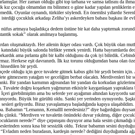
azırlamışlar. Her zaman olduğu gibi top tarhana ve samsa tatlısını da ihma
ilk kız çocuğu olmamdan mı bilinmez o güne kadar yapılan şenliklerin 
emedik. Oyunlar oynandı, türküler söylendi. En önemlisi yıllardır Se
k istediği çocukluk arkadaşı Zeliha’yı askerdeyken babası başkası ile 
i nüfus artmaya başladıkça dedem üstüne bir kat daha yaptırmak zorunda 
antik sokak” olarak anılmaya başlanmış.
dan oluşmaktaydı. Her ailenin ikişer odası vardı. Çok büyük olan mutfak
katındaki büyük salonda birlikte yemek yenirdi. Hatta bayramlarda ded
kardık ama pırlanta gibi bir kalbi olduğunu da çok iyi bilirdik. Cebi
ırmaz. Herkese eşit davranırdı. İlk kız torunu olduğumdan bana olan öze
issedilen bir şeydi.
bahçede olduğu için gece tuvalete gitmek kabus gibi bir şeydi benim iç
ete gitmezsem yatağım ve geceliğim berbat olacaktı. Merdivenleri bir 
 sanki. Bir yandan karnımın ağrısından bir yandan da korkudan gözle
. Tuvalete doğru koşarken yağmurun etkisiyle kayganlaşan yapraklara
. İçeri girebilmiştim ama bu seferde yer ayağımın altından kayıyordu s
anıyordu. Büyük bir gürültü oldu. Sanki yer yerinden oynuyordu. Şaşkı
sesleri geliyordu. Biraz yavaşlamaya başladığında kapıya ulaşabildim. A
ba. Babamın “Lemannn, Kemallll neredesiniz?” diye bağırdığını duysam
du çünkü. “Merdiven ve tuvaletin önündeki duvar yıkılmış, diğer çocukl
uklarım nerede?” diye çırpınışını duyuyor ama hala sesim çıkmadığı
a seslerinden sonra kısa bir sessizlik oldu. Tekrar babamın sesini duyd
“Evladım neden buradasın, kardeşin nerede? dediğini duyduğumda ağa