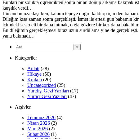
Bunları bir solukta öğrendikten sonra bir an dönüp arkama bakmak is
karşılık verdi…
Limandan uzaklaşırken, kafamı tepeye doğru kaldırıp içimden babama
Dileğim kısa zaman sonra gerçekleşti. İsmet ile ertesi gün babamın kira
içimdeki ses o eli bir daha tutmak, o ela gözlere bir kez daha bakabi
Bu dileğimin gerçekleşmesi biraz uzun sürdü ama yine de gerçekleşti. 
yana bakmadı…
Kategoriler
Anlatı
(28)
Hikaye
(50)
Kraken
(20)
Uncategorized
(25)
Yurtdışı Gezi Yazıları
(17)
Yurtiçi Gezi Yazıları
(47)
Arşivler
Temmuz 2026
(4)
Nisan 2026
(2)
Mart 2026
(2)
Şubat 2026
(1)