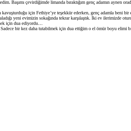
tedim. Başımı çevirdiğimde limanda bıraktığım genç adamın aynen orad
 kavuşturduğu için Fethiye’ye teşekkür ederken, genç adamla beni bir 
ladığı yeni evimizin sokağında tekrar karşılaştık. İki ev ilerimizde otu
lmek için dua ediyordu…
Sadece bir kez daha tutabilmek için dua ettiğim o el ömür boyu elimi bı