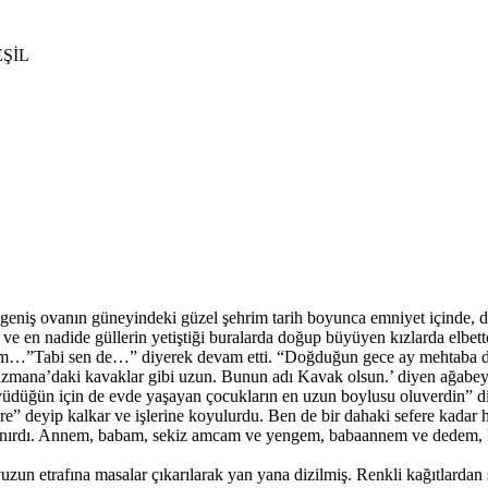
EŞİL
 geniş ovanın güneyindeki güzel şehrim tarih boyunca emniyet içinde, dü
n ve en nadide güllerin yetiştiği buralarda doğup büyüyen kızlarda elbe
 oldum…”Tabi sen de…” diyerek devam etti. “Doğduğun gece ay mehtaba dön
‘Ayazmana’daki kavaklar gibi uzun. Bunun adı Kavak olsun.’ diyen ağ
üyüdüğün için de evde yaşayan çocukların en uzun boylusu oluverdin”
ere” deyip kalkar ve işlerine koyulurdu. Ben de bir dahaki sefere kada
anırdı. Annem, babam, sekiz amcam ve yengem, babaannem ve dedem, kuz
vuzun etrafına masalar çıkarılarak yan yana dizilmiş. Renkli kağıtlardan