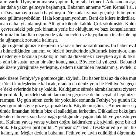
kum vardı. Uyuyor numarası yaptım. İçim rahat etmedi. Arkasından aşağ
sler daha yakın gelmeye başlamıştı. Babamın anneme “Sen Kemal’i al,
du. Dayanamayıp orada bayılmışım. Ne kadar zaman geçmişti bilmiyoru
ece gülümseyebildim. Hala konuşamıyordum. Beni de kilere indirdiler. Ü
 daha iyi anlamıştım. Altı gün kilerde kaldık. Çok sıkılmıştık. Kaldığ
evresindeki pek çok binanın yerle bir olduğunu ve bazı komşularımızın
rimiz bir taraftan depremde yıkılan evleri ve kayıplarının telafisi ile
larla uğraşmak zorunda kalmıştı.
ni öğrendiğimizde depremin yaraları henüz sarılmamış, bu haber evde ye
ğını bilmediğinden annemi ve bizleri beraberinde götürmek istemiyor,
nedeniyle bozulan psikolojim tam da düzelmek üzereyken ayrılık fikri iç
ün bir sustu, uzun bir süre konuşmadı. Böylece iki yıl geçti. Babamdan
ak üzere yüreğimize yerleşmiş, dedem üzüntüden hastalanmış, evdeki o
ek üzere Fethiye’ye götüreceğini söyledi. Bu haber bizi az da olsa m
r’deki kardeşlerinde kalacak, oradan da deniz yolu ile Fethiye’ye geçe
’deki evlerinde bir ay kaldık. Kaldığımız sürede akrabalarımızı ziyare
iriyorduk. İçimizdeki sıkıntı tamamen geçmese de bu seyahat hepimize ç
armıştı. Üç gün süren zorlu bir yolculuk sonunda Fethiye’ye günün ilk ı
teşem görüntüsüyle göze çarpmaktaydı. Büyülenmiştim… Annemin sesiy
mde limandan birinin bize el salladığını farkettim. Dikkatlice baktı
ekileri ittirerek son basamağa geldiğimde ayağım takıldı ve yüzüstü 
kti. Kafamı yavaş yavaş yukarı doğru kaldırırken şık giyimli genç bir 
eldik. Ela gözleri pırıl pırıldı. “İyimisiniz?” dedi. Teşekkür edip eli
e kalmışım. Meğer dedem babamın Fethiye’ye tayin edildiğini öğrenmiş