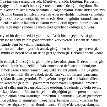
ıya inerken sarsıntı başladı. Merdiven yıkıldı. Düştüm. Kardeşim
 aşağıya in. Leman’ı bulacağız merak etme.” dediğini duydum. Bu
m. Gözlerimi açtığımda babamın kucağındaydım. Bana sıkıca sarılmış
stümü başımı temizleyip kuru giysiler giydirdiler. Kilerin yanındaki
ımız sürece sarsıntılar hiç kesilmedi. Ben altı günün sonunda ancak
 enkaz altında kalarak canlarını verdiklerini öğrendiğimiz andan
 uğraşırken diğer yandan da memleket genelinde olduğu gibi yeni
ni bir deprem etkisi yaratmıştı. Artık hiçbir şeyin eskisi gibi
 annem ise babamı yalnız göndermekten korkuyordu. Dedem de babam
imde yeni bir yıkıntı yaratmıştı.
 ara ara haber alıyorduk ancak gittiğinden beri hiç gelememişti.
 mutlu ve neşeli hava bir daha geri gelmemişti. Babam dönene kadar
utlu etmişti. Gideceğimiz günü iple çeker olmuştum. Dedem birkaç gün
cektik. İzmir’in güzelliğini babaannemden defalarca dinlemiştim.
t etmek üzere zaman zaman Karşıyaka’ya, bir günde Urla’ya gittik.
ok iyi gelmişti. Bir ay çabuk geçti. Tarı vapuru limana yanaşmış,
şıkları ile yanaşıyorduk. Fethiye’nin simgesi olarak kabul edilen
le kendime geldim. Eşyalarımızı toparlayarak vapurdan inmeden
ğımda el sallayanın babam olduğunu gördüm. Gözümde bu defa sevinç
yere kapaklandım. En son bu şekilde düştüğüm gün deprem olmuştu.
adamın elinin bana uzandığını farkettim. Gözümdeki yaşları gizlemeye
mi hızlıca çektim. Utanmıştım…Toparlanıp babama doğru koşarken bir
 ve bize sürpriz yapmış. Bundan sonra Fethiye’de yaşayacakmışız.