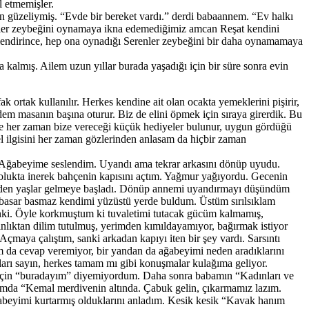
l etmemişler.
en güzeliymiş. “Evde bir bereket vardı.” derdi babaannem. “Ev halkı
renler zeybeğini oynamaya ikna edemediğimiz amcan Reşat kendini
evlendirince, hep ona oynadığı Serenler zeybeğini bir daha oynamamaya
kalmış. Ailem uzun yıllar burada yaşadığı için bir süre sonra evin
 ortak kullanılır. Herkes kendine ait olan ocakta yemeklerini pişirir,
em masanın başına oturur. Biz de elini öpmek için sıraya girerdik. Bu
nde her zaman bize vereceği küçük hediyeler bulunur, uygun gördüğü
l ilgisini her zaman gözlerinden anlasam da hiçbir zaman
in. Ağabeyime seslendim. Uyandı ama tekrar arkasını dönüp uyudu.
solukta inerek bahçenin kapısını açtım. Yağmur yağıyordu. Gecenin
rimden yaşlar gelmeye başladı. Dönüp annemi uyandırmayı düşündüm
 basar basmaz kendimi yüzüstü yerde buldum. Üstüm sırılsıklam
anki. Öyle korkmuştum ki tuvaletimi tutacak gücüm kalmamış,
nlıktan dilim tutulmuş, yerimden kımıldayamıyor, bağırmak istiyor
çmaya çalıştım, sanki arkadan kapıyı iten bir şey vardı. Sarsıntı
 da cevap veremiyor, bir yandan da ağabeyimi neden aradıklarını
arı sayın, herkes tamam mı gibi konuşmalar kulağıma geliyor.
 için “buradayım” diyemiyordum. Daha sonra babamın “Kadınları ve
uğumda “Kemal merdivenin altında. Çabuk gelin, çıkarmamız lazım.
beyimi kurtarmış olduklarını anladım. Kesik kesik “Kavak hanım