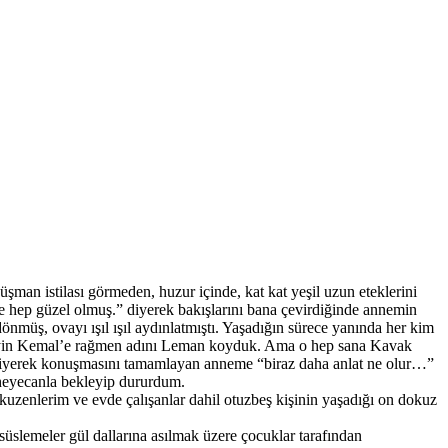
şman istilası görmeden, huzur içinde, kat kat yeşil uzun eteklerini
tte hep güzel olmuş.” diyerek bakışlarını bana çevirdiğinde annemin
müş, ovayı ışıl ışıl aydınlatmıştı. Yaşadığın sürece yanında her kim
abeyin Kemal’e rağmen adını Leman koyduk. Ama o hep sana Kavak
 diyerek konuşmasını tamamlayan anneme “biraz daha anlat ne olur…”
r heyecanla bekleyip dururdum.
enlerim ve evde çalışanlar dahil otuzbeş kişinin yaşadığı on dokuz
 süslemeler gül dallarına asılmak üzere çocuklar tarafından