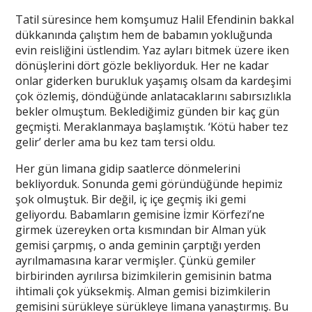
Tatil süresince hem komşumuz Halil Efendinin bakkal
dükkanında çalıştım hem de babamın yokluğunda
evin reisliğini üstlendim. Yaz ayları bitmek üzere iken
dönüşlerini dört gözle bekliyorduk. Her ne kadar
onlar giderken burukluk yaşamış olsam da kardeşimi
çok özlemiş, döndüğünde anlatacaklarını sabırsızlıkla
bekler olmuştum. Beklediğimiz günden bir kaç gün
geçmişti. Meraklanmaya başlamıştık. ‘Kötü haber tez
gelir’ derler ama bu kez tam tersi oldu.
Her gün limana gidip saatlerce dönmelerini
bekliyorduk. Sonunda gemi göründüğünde hepimiz
şok olmuştuk. Bir değil, iç içe geçmiş iki gemi
geliyordu. Babamların gemisine İzmir Körfezi’ne
girmek üzereyken orta kısmından bir Alman yük
gemisi çarpmış, o anda geminin çarptığı yerden
ayrılmamasına karar vermişler. Çünkü gemiler
birbirinden ayrılırsa bizimkilerin gemisinin batma
ihtimali çok yüksekmiş. Alman gemisi bizimkilerin
gemisini sürükleye sürükleye limana yanaştırmış. Bu