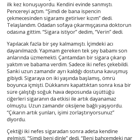
ilk kez konuşuyordu. Kendini evinde sanmıştı.
Pencereyi açtım. “Şimdi de bana ispencin
çekmecesinden sigaramı getiriver kızım” dedi.
Telaşlandım. Odadan sofaya çıkarmışçasına doktorun
odasına gittim. “Sigara istiyor” dedim, “Verin” dedi.
Yapılacak fazla bir şey kalmamıştı. İçimdeki acı
dayanılmazdı. Yapmam gereken tek şey babamı son
anlarında üzmemekti. Çantamdan bir sigara çıkarıp
yaktım ve babama verdim. Sadece iki nefes çekebildi.
Sanki uzun zamandır ayrı kaldığı dostuna kavuşmuş
gibiydi. Sigaraya on iki yaşında başlamış, ömrü
boyunca içmişti. Dükkanını kapattıktan sonra kısa bir
süre çalıştığı soğuk hava deposunda üşüttüğü
ciğerleri sigaranın da etkisi ile artık dayanamaz
olmuştu. Uzun zamandır oksijene bağlı yaşıyordu.
“Çıkarın artık şunları, işimi zorlaştırıyorsunuz”
diyordu.
Çektiği iki nefes sigaradan sonra adeta kendine
gelmişti. “Şimdi beni dinle” dedi. “Beni bahçemdeki nar