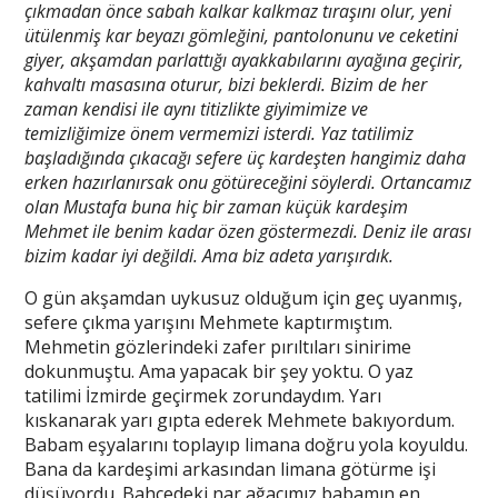
çıkmadan önce sabah kalkar kalkmaz tıraşını olur, yeni
ütülenmiş kar beyazı gömleğini, pantolonunu ve ceketini
giyer, akşamdan parlattığı ayakkabılarını ayağına geçirir,
kahvaltı masasına oturur, bizi beklerdi. Bizim de her
zaman kendisi ile aynı titizlikte giyimimize ve
temizliğimize önem vermemizi isterdi. Yaz tatilimiz
başladığında çıkacağı sefere üç kardeşten hangimiz daha
erken hazırlanırsak onu götüreceğini söylerdi. Ortancamız
olan Mustafa buna hiç bir zaman küçük kardeşim
Mehmet ile benim kadar özen göstermezdi. Deniz ile arası
bizim kadar iyi değildi. Ama biz adeta yarışırdık.
O gün akşamdan uykusuz olduğum için geç uyanmış,
sefere çıkma yarışını Mehmete kaptırmıştım.
Mehmetin gözlerindeki zafer pırıltıları sinirime
dokunmuştu. Ama yapacak bir şey yoktu. O yaz
tatilimi İzmirde geçirmek zorundaydım. Yarı
kıskanarak yarı gıpta ederek Mehmete bakıyordum.
Babam eşyalarını toplayıp limana doğru yola koyuldu.
Bana da kardeşimi arkasından limana götürme işi
düşüyordu. Bahçedeki nar ağacımız babamın en