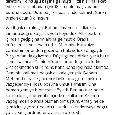
direttim. Korktuğu başına gelmişti. Hızlı hızlı hareket
ederken tulumbadan çektiği su dolu maşrapanın
üstüne düştü. Üstü başı kir pas içinde kalmıştı. Sanki
ondan öcümü almıştım.
Vakit çok daralmıştı. Babam limanda bekliyordu.
Limana doğru koşarak yola koyulduk. Altınparkın
içinden geçip çınarın altına gelmiştik. Orada
nefeslendik ve devam ettik. Mehmet, Hatuniye
Camisinin önünden geçerken hala soluk soluğaydı.
Bir yandan da ağlıyordu. Düştüğünde dizleri yara bere
içinde kalmıştı. Caminin kapısı önünde çöktü kaldı.
Ona çeşmeden su içirdim. Kana kana içişi hala aklımda.
Geminin kalkmasına çok az kala yetiştik. Babam
Mehmeti o halde görünce belki onu götürmekten
vazgeçer diye boşu boşuna umutlanmışım. Ona
hemen gemiye binmesini söyledi. Ben arkalarından
karma karışık duygular içinde el salladım. Aslında
yaptığımdan o anda pişman olmuştum. Ama yine de
içim içimi yiyordu. Yolları uzundu. İskenderiyeye doğru
yola çıkmışlardı. Sefer aylarca sürecekti.