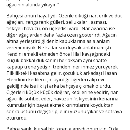
ağacının altında yıkayın.”
Bahçesi onun hayatıydı. Özenle diktiği nar, erik ve dut
ağaçları, rengarenk gülleri, sellukaları, asması,
fıskiyeli havuzu, on üç kedisi vardı. Nar ağacına ise
diğer ağaçlardan daha fazla özen gösterirdi. Ağacın
altına yerleştirdiği deniz kabuklarına asla anlam
verememiştik. Ne kadar sorduysak anlatmamıştı.
Kendini emekli etmeden önce Hilal kavşağındaki
küçük bakkal dükkanını her akşam aynı saatte
kapatıp trene yetişir, trenden iner inmez yürüyerek
Tilkilikteki kasabına gelir, çocukluk arkadaşı Hasan
Efendinin kedileri için ayırdığı ciğerleri alıp eve
geldiğinde ise ilk işi arka bahçeye çıkmak olurdu.
Ciğerleri küçük küçük doğrar, kedilerine yedirir, nar
ağacı ile sohbet eder, havuzun fıskiyesinin kenarına
kumrular için bayat ekmek kırıntılarını koyduktan
sonra üstünü değiştirip, elini yüzünü yıkar ve sofraya
otururdu.
Bahçe sanki kutsal bir tören alanıydı onun için. O da