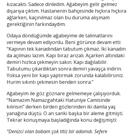
kızacaktı. Sadece dinledim. Ağabeyim gelir gelmez
dışarıya çıktım. Hastanenin bahçesinde hıçkıra hıçkıra
ağlarken, kaçınılmaz olan bu duruma alışmam
gerektiğinin farkındaydım.
Odaya döndüğümde ağabeyime de talimatlarını
vermeye devam ediyordu. Beni görünce devam etti:
“Kapının tek kanadından tabutum çıkmaz. İki kanadın
da açılması lazım. Kapı biraz arızalı. Açarken altındaki
demiri hızlıca çekmeyin sakın. Kapı dağılabilir.
Tabutumu çıkardıktan sonra demiri yavaşça indirin.
Yoksa yeni bir kapı yaptırmak zorunda kalabilirsiniz.
Hurim sıkıntı çekmesin benden sonra.”
Ağabeyim ile göz göznare gelmemeye çalışıyorduk.
“Namazım Namazgahtaki Hatuniye Camisinde
kılınsın” derken birden gözlerinden iki damla yaş
yanağına düştü. O an sanki başka bir aleme gitmişti.
Tekrar konuşmaya başladığında konu değişmişti:
“Denizci olan babam çok titiz bir adamdı. Sefere