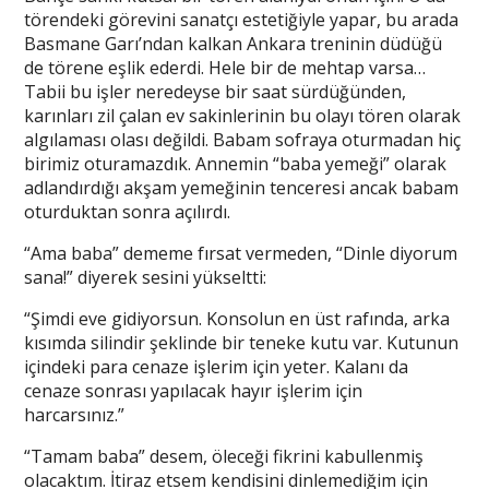
törendeki görevini sanatçı estetiğiyle yapar, bu arada
Basmane Garı’ndan kalkan Ankara treninin düdüğü
de törene eşlik ederdi. Hele bir de mehtap varsa…
Tabii bu işler neredeyse bir saat sürdüğünden,
karınları zil çalan ev sakinlerinin bu olayı tören olarak
algılaması olası değildi. Babam sofraya oturmadan hiç
birimiz oturamazdık. Annemin “baba yemeği” olarak
adlandırdığı akşam yemeğinin tenceresi ancak babam
oturduktan sonra açılırdı.
“Ama baba” dememe fırsat vermeden, “Dinle diyorum
sana!” diyerek sesini yükseltti:
“Şimdi eve gidiyorsun. Konsolun en üst rafında, arka
kısımda silindir şeklinde bir teneke kutu var. Kutunun
içindeki para cenaze işlerim için yeter. Kalanı da
cenaze sonrası yapılacak hayır işlerim için
harcarsınız.”
“Tamam baba” desem, öleceği fikrini kabullenmiş
olacaktım. İtiraz etsem kendisini dinlemediğim için