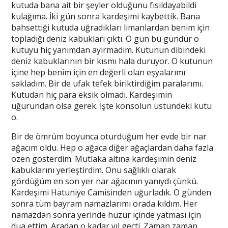
kutuda bana ait bir şeyler olduğunu fısıldayabildi
kulağıma. İki gün sonra kardeşimi kaybettik. Bana
bahsettiği kutuda uğradıkları limanlardan benim için
topladığı deniz kabukları çıktı. O gün bu gündür o
kutuyu hiç yanımdan ayırmadım. Kutunun dibindeki
deniz kabuklarının bir kısmı hala duruyor. O kutunun
içine hep benim için en değerli olan eşyalarımı
sakladım. Bir de ufak tefek biriktirdiğim paralarımı.
Kutudan hiç para eksik olmadı. Kardeşimin
uğurundan olsa gerek. İşte konsolun üstündeki kutu
o.
Bir de ömrüm boyunca oturduğum her evde bir nar
ağacım oldu. Hep o ağaca diğer ağaçlardan daha fazla
özen gösterdim. Mutlaka altına kardeşimin deniz
kabuklarını yerleştirdim. Onu sağlıklı olarak
gördüğüm en son yer nar ağacının yanıydı çünkü.
Kardeşimi Hatuniye Camisinden uğurladık. O günden
sonra tüm bayram namazlarımı orada kıldım. Her
namazdan sonra yerinde huzur içinde yatması için
dua ettim. Aradan o kadar yıl geçti. Zaman zaman