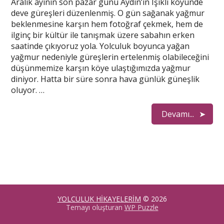
Aralık ayının son pazar günü Aydın’ın Işıklı köyünde
deve güreşleri düzenlenmiş. O gün sağanak yağmur
beklenmesine karşın hem fotoğraf çekmek, hem de
ilginç bir kültür ile tanışmak üzere sabahın erken
saatinde çıkıyoruz yola. Yolculuk boyunca yağan
yağmur nedeniyle güreşlerin ertelenmiş olabileceğini
düşünmemize karşın köye ulaştığımızda yağmur
diniyor. Hatta bir süre sonra hava günlük güneşlik
oluyor. …
Devamı...
YOLCULUK HİKAYELERİM
© 2026
Temayı oluşturan
WP Puzzle