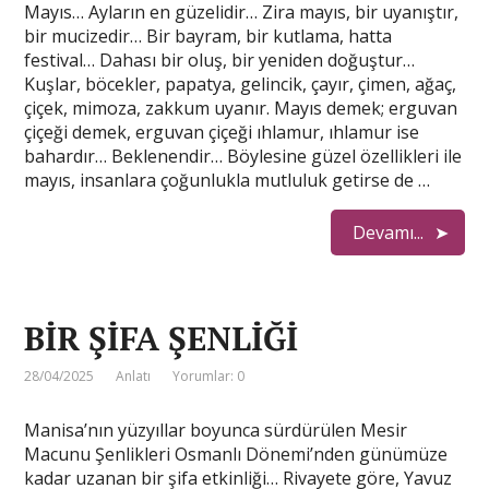
Mayıs… Ayların en güzelidir… Zira mayıs, bir uyanıştır,
bir mucizedir… Bir bayram, bir kutlama, hatta
festival… Dahası bir oluş, bir yeniden doğuştur…
Kuşlar, böcekler, papatya, gelincik, çayır, çimen, ağaç,
çiçek, mimoza, zakkum uyanır. Mayıs demek; erguvan
çiçeği demek, erguvan çiçeği ıhlamur, ıhlamur ise
bahardır… Beklenendir… Böylesine güzel özellikleri ile
mayıs, insanlara çoğunlukla mutluluk getirse de …
Devamı...
BİR ŞİFA ŞENLİĞİ
28/04/2025
Anlatı
Yorumlar: 0
Manisa’nın yüzyıllar boyunca sürdürülen Mesir
Macunu Şenlikleri Osmanlı Dönemi’nden günümüze
kadar uzanan bir şifa etkinliği… Rivayete göre, Yavuz