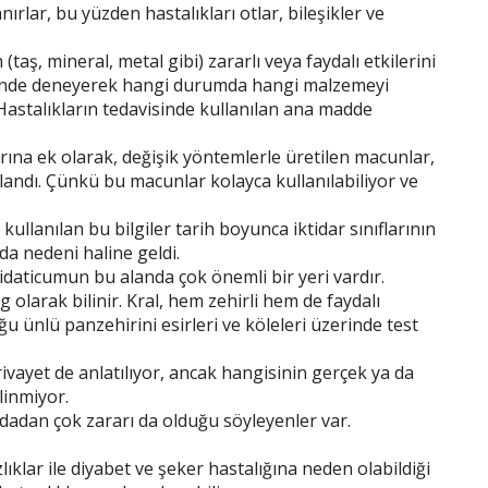
ırlar, bu yüzden hastalıkları otlar, bileşikler ve
(taş, mineral, metal gibi) zararlı veya faydalı etkilerini
rinde deneyerek hangi durumda hangi malzemeyi
. Hastalıkların tedavisinde kullanılan ana madde
rına ek olarak, değişik yöntemlerle üretilen macunlar,
landı. Çünkü bu macunlar kolayca kullanılabiliyor ve
kullanılan bu bilgiler tarih boyunca iktidar sınıflarının
da nedeni haline geldi.
daticumun bu alanda çok önemli bir yeri vardır.
 olarak bilinir. Kral, hem zehirli hem de faydalı
u ünlü panzehirini esirleri ve köleleri üzerinde test
ivayet de anlatılıyor, ancak hangisinin gerçek ya da
linmiyor.
adan çok zararı da olduğu söyleyenler var.
klar ile diyabet ve şeker hastalığına neden olabildiği