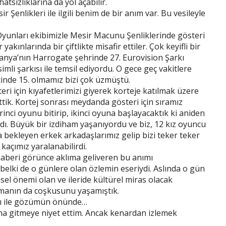
atsızlıklarına da yol açabilir.
 Şenlikleri ile ilgili benim de bir anım var. Bu vesileyle
Oyunları ekibimizle Mesir Macunu Şenliklerinde gösteri
akınlarında bir çiftlikte misafir ettiler. Çok keyifli bir
tanya’nın Harrogate şehrinde 27. Eurovision Şarkı
simli şarkısı ile temsil ediyordu. O gece geç vakitlere
içinde 15. olmamız bizi çok üzmüştü.
eri için kıyafetlerimizi giyerek korteje katılmak üzere
tik. Kortej sonrası meydanda gösteri için sıramız
inci oyunu bitirip, ikinci oyuna başlayacaktık ki aniden
ı. Büyük bir izdiham yaşanıyordu ve biz, 12 kız oyuncu
 bekleyen erkek arkadaşlarımız gelip bizi teker teker
kaçımız yaralanabilirdi.
haberi görünce aklıma geliveren bu anımı
lki de o günlere olan özlemin eseriydi. Aslında o gün
sel önemi olan ve ileride kültürel miras olacak
olmanın da coşkusunu yaşamıştık.
lığı ile gözümün önünde…
aha gitmeye niyet ettim. Ancak kenardan izlemek