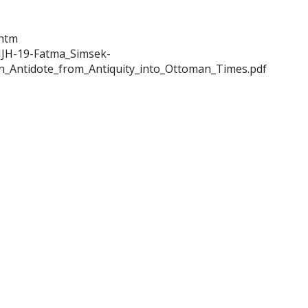
.htm
/MJH-19-Fatma_Simsek-
n_Antidote_from_Antiquity_into_Ottoman_Times.pdf