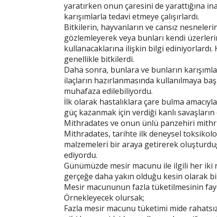
yaratırken onun çaresini de yarattığına inan
karışımlarla tedavi etmeye çalışırlardı.
Bitkilerin, hayvanların ve cansız nesnelerin 
gözlemleyerek veya bunları kendi üzerle
kullanacaklarına ilişkin bilgi ediniyorlardı
genellikle bitkilerdi.
Daha sonra, bunlara ve bunların karışımla
ilaçların hazırlanmasında kullanılmaya baş
muhafaza edilebiliyordu.
İlk olarak hastalıklara çare bulma amacıyla 
güç kazanmak için verdiği kanlı savaşların 
Mithradates ve onun ünlü panzehiri mithri
Mithradates, tarihte ilk deneysel toksikolog
malzemeleri bir araya getirerek oluşturduğ
ediyordu.
Günümüzde mesir macunu ile ilgili her iki r
gerçeğe daha yakın olduğu kesin olarak bi
Mesir macununun fazla tüketilmesinin fayd
Örnekleyecek olursak;
Fazla mesir macunu tüketimi mide rahatsızlı