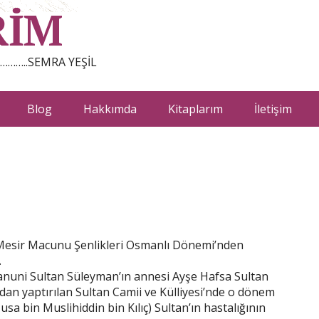
RİM
…………..SEMRA YEŞİL
Blog
Hakkımda
Kitaplarım
İletişim
 Mesir Macunu Şenlikleri Osmanlı Dönemi’nden
…
 Kanuni Sultan Süleyman’ın annesi Ayşe Hafsa Sultan
ından yaptırılan Sultan Camii ve Külliyesi’nde o dönem
a bin Muslihiddin bin Kılıç) Sultan’ın hastalığının