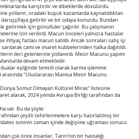
miktarlarda karıştırılır ve dibeklerde dövülürdü.
tine yollanır, oradaki büyük kazanlarda kaynatıldıktan
darüşşifaya getirilir ve bir odaya konurdu. Bundan
 getirmek için gönüllüler çağırılır. Bu çalışmanın
elerine izin verilirdi. Macun önceleri yalnızca hastalar
e ihtiyaç fazlası macun satıldı. Ancak sonraları satış işi
ra sarılarak cami ve imaret kubbelerinden halka dağıtıldı.
lerin ileri gelenlerine yollanırdı. Mesir Macunu yapımı
Manisa’da devam etmektedir.
ualar eşliğinde temsili olarak karma işlemine
7’si arasında “Uluslararası Manisa Mesir Macunu
Dünya Somut Olmayan Kültürel Miras” listesine
aret alarak, 2024 yılında Avrupa Birliği tarafından da
aha var. Bu da şöyle:
afından çeşitli zehirlenmelere karşı hazırlatılmış bir
ridates isminin zaman içinde değişime uğraması sonucu
ndan çok önce insanlar, Tanrı’nın bir hastalığı