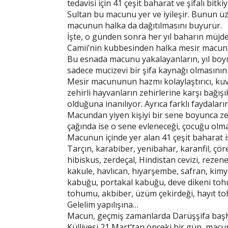
tedavisi için 41 çeşit baharat ve şifalı bit
Sultan bu macunu yer ve iyileşir. Bunun üz
macunun halka da dağıtılmasını buyurur.
İşte, o günden sonra her yıl baharın müj
Camii’nin kubbesinden halka mesir macunu 
Bu esnada macunu yakalayanların, yıl boyun
sadece mucizevi bir şifa kaynağı olmasını
Mesir macununun hazmı kolaylaştırıcı, kuvvet
zehirli hayvanların zehirlerine karşı bağışık
olduğuna inanılıyor. Ayrıca farklı faydalar
Macundan yiyen kişiyi bir sene boyunca zehi
çağında ise o sene evleneceği, çocuğu olma
Macunun içinde yer alan 41 çeşit baharat i
Tarçın, karabiber, yenibahar, karanfil, çör
hibiskus, zerdeçal, Hindistan cevizi, rezene,
kakule, havlıcan, hıyarşembe, safran, kimy
kabuğu, portakal kabuğu, deve dikeni toh
tohumu, akbiber, üzüm çekirdeği, hayıt toh
Gelelim yapılışına…
Macun, geçmiş zamanlarda Darüşşifa başhe
Külliyesi 21 Mart’tan önceki bir gün, macun