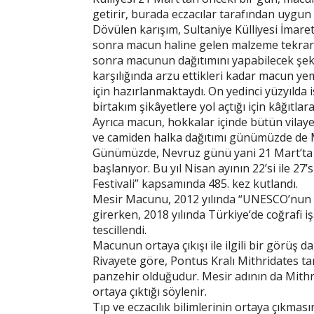
getirir, burada eczacılar tarafından uygun 
Dövülen karışım, Sultaniye Külliyesi İmare
sonra macun haline gelen malzeme tekrar 
sonra macunun dağıtımını yapabilecek şekle
karşılığında arzu ettikleri kadar macun yem
için hazırlanmaktaydı. On yedinci yüzyılda is
birtakım şikâyetlere yol açtığı için kâğıtla
Ayrıca macun, hokkalar içinde bütün vilayet
ve camiden halka dağıtımı günümüzde de 
Günümüzde, Nevruz günü yani 21 Mart’ta d
başlanıyor. Bu yıl Nisan ayının 22’si ile 2
Festivali” kapsamında 485. kez kutlandı.
Mesir Macunu, 2012 yılında “UNESCO’nun 
girerken, 2018 yılında Türkiye’de coğrafi iş
tescillendi.
Macunun ortaya çıkışı ile ilgili bir görüş d
Rivayete göre, Pontus Kralı Mithridates tar
panzehir olduğudur. Mesir adının da Mith
ortaya çıktığı söylenir.
Tıp ve eczacılık bilimlerinin ortaya çıkması