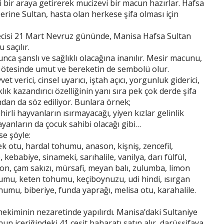
kiyi bir araya getirerek mucizevi bir macun hazırlar. Hafsa
erine Sultan, hasta olan herkese şifa olması için
decisi 21 Mart Nevruz gününde, Manisa Hafsa Sultan
saçılır.
ca şanslı ve sağlıklı olacağına inanılır. Mesir macunu,
n ötesinde umut ve bereketin de sembolü olur.
 verici, cinsel uyarıcı, iştah açıcı, yorgunluk giderici,
lık kazandırıcı özelliğinin yanı sıra pek çok derde şifa
ından da söz ediliyor. Bunlara örnek;
rli hayvanların ısırmayacağı, yiyen kızlar gelinlik
yanların da çocuk sahibi olacağı gibi…
se şöyle:
ek otu, hardal tohumu, anason, kişniş, zencefil,
 kebabiye, sinameki, sarıhalile, vanilya, darı fülfül,
on, çam sakızı, mürsafi, meyan balı, zulumba, limon
umu, keten tohumu, keçiboynuzu, udi hindi, ısırgan
umu, biberiye, funda yaprağı, melisa otu, karahalile.
kiminin nezaretinde yapılırdı. Manisa’daki Sultaniye
un içeriğindeki 41 çeşit baharatı satın alır, darüşşifaya