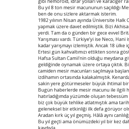
gibi hemoroid, idrar yolları ve karaciğer rah
Bu yıl 8 ton mesir macununun saçıldığı Mesir
ben de onu sizlere aktarmak isterim.
1982 yılının Nisan ayında Üniversite Halk 
yapmak üzere davet edilmiştik. Bizi Akhisar y
yerdi. Tam da o günden bir gece evvel Bri
Yarışması vardı. Türkiye’yi ise Neco, Hani i
kadar yarışmayı izlemiştik. Ancak 18 ülke 
Ertesi gün kahvaltımızı ettikten sonra göst
Hafsa Sultan Camii’nin olduğu meydana git
geldiğinde oynamak üzere ortaya çıktık. Bir
camiden mesir macunları saçılmaya başland
izdihamın ortasında kalakalmıştık. Kenarda
sakin yere götürmeseler büyük ihtimal bir 
Bugün haberlerde mesir macunu ile ilgili 
hatırladığımda yüzümde oluşan tebessüm be
biz çok büyük tehlike atlatmıştık ama tarih
geleneksel bir etkinliği ilk defa görüyor 
Aradan kırk üç yıl geçmiş. Hâlâ aynı canlı
Bu yıl geçti ama önümüzdeki yıl bir kez d
kaydıyla…