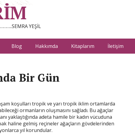
RİM
…………..SEMRA YEŞİL
Blog
Hakkımda
Kitaplarım
İletişim
nda Bir Gün
şam koşulları tropik ve yarı tropik iklim ortamlarda
yabileceği ormanların oluşmasını sağladı. Bu ağaçlar
 anı yaklaştığında adeta hamile bir kadın vücuduna
pak haline gelmiş reçineler ağaçların gövdelerinden
yonlarca yıl korundular.