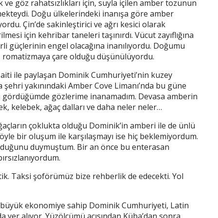
 ve göz rahatsızlıkları için, suyla içilen amber tozunun
lmekteydi. Doğu ülkelerindeki inanışa göre amber
rdu. Çin’de sakinleştirici ve ağrı kesici olarak
rilmesi için kehribar taneleri taşınırdı. Vücut zayıflığına
hirli güçlerinin engel olacağına inanılıyordu. Doğumu
ına, romatizmaya çare olduğu düşünülüyordu.
Haiti ile paylaşan Dominik Cumhuriyeti’nin kuzey
a şehri yakınındaki Amber Cove Limanı’nda bu güne
 gördüğümde gözlerime inanamadım. Devasa amberin
ek, kelebek, ağaç dalları ve daha neler neler…
ağaçların çoklukta olduğu Dominik’in amberi ile de ünlü
le bir oluşum ile karşılaşmayı ise hiç beklemiyordum.
olduğunu duymuştum. Bir an önce bu enterasan
bırsızlanıyordum.
tik. Taksi şoförümüz bize rehberlik de edecekti. Yol
en büyük ekonomiye sahip Dominik Cumhuriyeti, Latin
da yer alıyor. Yüzölçümü açısından Küba’dan sonra