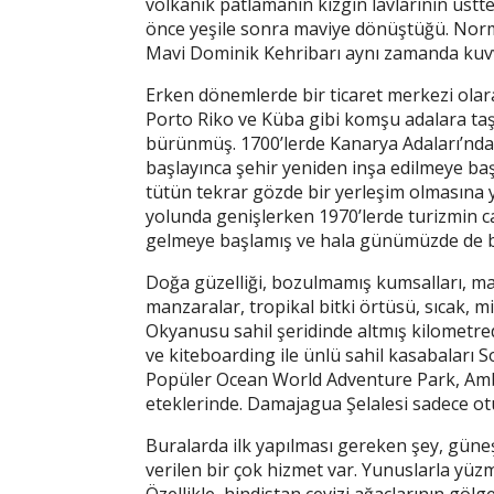
volkanik patlamanın kızgın lavlarının üstten
önce yeşile sonra maviye dönüştüğü. Normal
Mavi Dominik Kehribarı aynı zamanda kuvv
Erken dönemlerde bir ticaret merkezi olar
Porto Riko ve Küba gibi komşu adalara taş
bürünmüş. 1700’lerde Kanarya Adaları’nda 
başlayınca şehir yeniden inşa edilmeye baş
tütün tekrar gözde bir yerleşim olmasına 
yolunda genişlerken 1970’lerde turizmin ca
gelmeye başlamış ve hala günümüzde de b
Doğa güzelliği, bozulmamış kumsalları, mav
manzaralar, tropikal bitki örtüsü, sıcak, m
Okyanusu sahil şeridinde altmış kilometrede
ve kiteboarding ile ünlü sahil kasabaları 
Popüler Ocean World Adventure Park, Ambe
eteklerinde. Damajagua Şelalesi sadece ot
Buralarda ilk yapılması gereken şey, güneş
verilen bir çok hizmet var. Yunuslarla yüzme