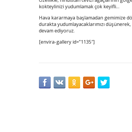
Özellikle, hindistan cevizi ağaçlarının gölg
kokteylinizi yudumlamak çok keyifli…
Hava kararmaya başlamadan gemimize dön
durakta yudumlayacaklarımızı düşünerek, 
devam ediyoruz.
[envira-gallery id=”1135″]