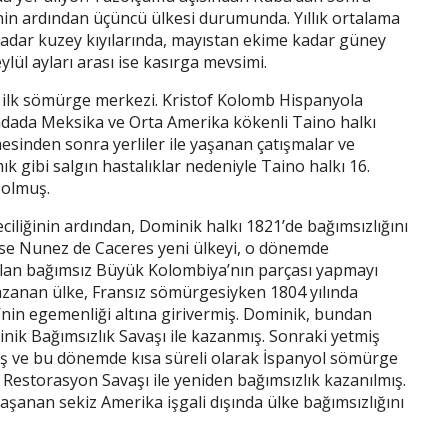
’nin ardından üçüncü ülkesi durumunda. Yıllık ortalama
 kadar kuzey kıyılarında, mayıstan ekime kadar güney
lül ayları arası ise kasırga mevsimi.
i ilk sömürge merkezi. Kristof Kolomb Hispanyola
adada Meksika ve Orta Amerika kökenli Taino halkı
sinden sonra yerliler ile yaşanan çatışmalar ve
ık gibi salgın hastalıklar nedeniyle Taino halkı 16.
 olmuş.
iliğinin ardından, Dominik halkı 1821’de bağımsızlığını
 Jose Nunez de Caceres yeni ülkeyi, o dönemde
alan bağımsız Büyük Kolombiya’nın parçası yapmayı
azanan ülke, Fransız sömürgesiyken 1804 yılında
’nin egemenliği altına girivermiş. Dominik, bundan
inik Bağımsızlık Savaşı ile kazanmış. Sonraki yetmiş
uş ve bu dönemde kısa süreli olarak İspanyol sömürge
n Restorasyon Savaşı ile yeniden bağımsızlık kazanılmış.
aşanan sekiz Amerika işgali dışında ülke bağımsızlığını