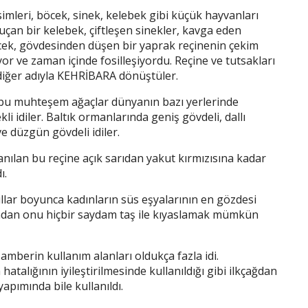
imleri, böcek, sinek, kelebek gibi küçük hayvanları
 uçan bir kelebek, çiftleşen sinekler, kavga eden
cek, gövdesinden düşen bir yaprak reçinenin çekim
 ve zaman içinde fosilleşiyordu. Reçine ve tutsakları
diğer adıyla KEHRİBARA dönüştüler.
bu muhteşem ağaçlar dünyanın bazı yerlerinde
kli idiler. Baltık ormanlarında geniş gövdeli, dallı
e düzgün gövdeli idiler.
nılan bu reçine açık sarıdan yakut kırmızısına kadar
ı.
llar boyunca kadınların süs eşyalarının en gözdesi
ından onu hiçbir saydam taş ile kıyaslamak mümkün
 amberin kullanım alanları oldukça fazla idi.
hatalığının iyileştirilmesinde kullanıldığı gibi ilkçağdan
pımında bile kullanıldı.