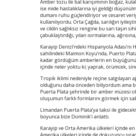
Amber tozu ile bal karışımının boğaz, kulak
ise mide hastalıklarına iyi geldiği düşünü
dumanı ruhu güçlendiriyor ve cesaret veriyo
kullanılıyordu. Orta Çağda, sarılığın iyileşti
ve cildin sağlıksız rengine bu sarı taşın si
çabuklaştırdığı, yılan ısırmalarına, ağrıs
Karayip Denizi’ndeki Hispanyola Adası’nı 
sahilindeki Maimon Koyu’nda, Puerto Plat
kadar gördüğüm amberlerin en büyüğünü
içinde neler yoktu ki; yaprak, örümcek, sin
Tropik iklimi nedeniyle reçine salgılayan 
olduğunu daha önceden biliyordum ama böy
Puerta Plata şehrinde bir amber müzesi 
oluşumun farklı formlarını görmek için sa
Limandan Puerta Plata’ya taksi ile gidecek
boyunca bize Dominik’i anlattı.
Karayip ve Orta Amerika ülkeleri içinde 
Amerika ülkeleri içinde de dokuzuncu sıra