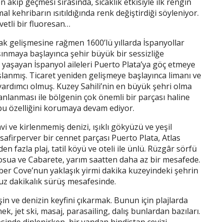
 akıp geçmesi sırasında, sıcaklık etkisiyle ilk rengin
 kehribarın ısıtıldığında renk değiştirdiği söyleniyor.
etli bir fluoresan…
ak gelişmesine rağmen 1600’lü yıllarda İspanyollar
ınmaya başlayınca şehir büyük bir sessizliğe
yaşayan İspanyol aileleri Puerto Plata’ya göç etmeye
lanmış. Ticaret yeniden gelişmeye başlayınca limanı ve
yardımcı olmuş. Kuzey Sahili’nin en büyük şehri olma
nlanması ile bölgenin çok önemli bir parçası haline
u özelliğini korumaya devam ediyor.
i ve kirlenmemiş denizi, ışıklı gökyüzü ve yeşil
isafirperver bir cennet parçası Puerto Plata, Atlas
n fazla plaj, tatil köyü ve oteli ile ünlü. Rüzgâr sörfü
Sosua ve Cabarete, yarım saatten daha az bir mesafede.
r Cove’nun yaklaşık yirmi dakika kuzeyindeki şehrin
uz dakikalık sürüş mesafesinde.
in ve denizin keyfini çıkarmak. Bunun için plajlarda
k, jet ski, masaj, parasailing, dalış bunlardan bazıları.