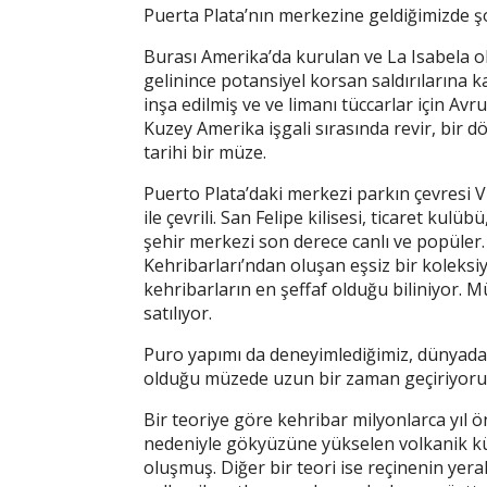
Puerta Plata’nın merkezine geldiğimizde ş
Burası Amerika’da kurulan ve La Isabela ola
gelinince potansiyel korsan saldırılarına k
inşa edilmiş ve ve limanı tüccarlar için Av
Kuzey Amerika işgali sırasında revir, bir 
tarihi bir müze.
Puerto Plata’daki merkezi parkın çevresi 
ile çevrili. San Felipe kilisesi, ticaret kul
şehir merkezi son derece canlı ve popüle
Kehribarları’ndan oluşan eşsiz bir koleksi
kehribarların en şeffaf olduğu biliniyor
satılıyor.
Puro yapımı da deneyimlediğimiz, dünyada
olduğu müzede uzun bir zaman geçiriyoru
Bir teoriye göre kehribar milyonlarca yıl ö
nedeniyle gökyüzüne yükselen volkanik kül
oluşmuş. Diğer bir teori ise reçinenin yer