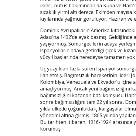
ikinci, nüfus bakımından da Küba ve Haiti
sıcaklık yirmi altı derece. Ekimden mayısa
kıyılarında yağmur görülüyor. Haziran ve ey
Dominik Avrupalıların Amerika kıtasındak
Adası’na 1492’de ayak basmış. Geldiğinde 
yaşıyormuş. Sömürgecilerin adaya yerleşme
İspanyolların adaya getirdiği çiçek ve kızam
yüzyıl başlarında neredeyse tamamen yok
Üç yüzyıldan fazla süren İspanyol sömürgec
ilan etmiş. Bağımsızlık hareketinin lideri
Kolombiya, Venezuela ve Ekvador’u içine 
amaçlıyormuş. Ancak yeni bağımsızlığını k
bağımsızlığını kazanan batı komşusu Haiti
sonra bağımsızlığını tam 22 yıl sonra, Dom
yılda ülkede çoğunlukla iç kargaşalar olm
yönetimi altına girmiş. 1865 yılında yapıla
Bu tarihten itibaren, 1916-1924 arasında y
korumuş.