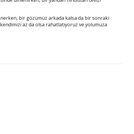
esinde dinlenirken, bir yandan hindistan cevizi
erken, bir gözümüz arkada kalsa da bir sonraki
kendimizi az da olsa rahatlatıyoruz ve yolumuza