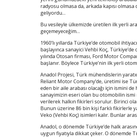
radyosu olmasa da, arkada kapısı olmasa 
geliyordu…
Bu vesileyle ülkemizde üretilen ilk yerli 
geçemeyeceğim…
1960’lı yıllarda Türkiye’de otomobil ihtiyac
başlayınca sanayici Vehbi Koç, Türkiye’de
yılında Otosan firması, Ford Motor Compan
başlanır. Böylece Türkiye’nin ilk yerli otomo
Anadol Projesi, Türk mühendislerin yaratıcı
Reliant Motor Company’de, üretimi ise Türk
eden bir aile arabası olacağı için ismini d
sanayimizin eseri olan bu otomobilin ismi 
verilerek halkın fikirleri sorulur. Birinci ol
Bunun üzerine 86 bin kişi farklı fikirlerle
Veko (Vehbi Koç) isimleri kalır. Bunlar ara
Anadol, o dönemde Türkiye’de halk arasınd
uygun fiyatıyla dikkat çeker. O dönemde Tür