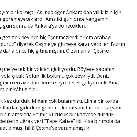
mlar kalmıştı. Aslında eğer Ankara’dan yıllık izin için
 de göremeyeceklerdi. Ama iki gün önce yengemin
aç gün sonra da Ankara’ya döneceklerdi.
 gezmek deyince hiç üşenmezlerdi. “Hem arabayı
oluruz” diyerek Çeşme’ye gitmeye karar verdiler. Bütün
 daha önce hiç gitmemiştim. O zamanlar Çeşme
şme’ye tek bir yoldan gidiliyordu. Böylece sabahın
yola çıktık. Yolun ilk bölümü çok zevkliydi. Deniz
rağmen en azından denizi seyrederek gidiyorduk. Ama
m bir kâbus oldu.
t kez durduk. Midem çok bulanmıştı. Elime bir torba
ı yollardan giderken gözümü kapatsam bir türlü, açsam
rının arasında kalmış küçücük bir kahvede durduk.
enlerin uğrak yeri “Tepe Kahve” idi. Kısa bir mola da
saat olmuş, hâlâ Çeşme’ye varamamıştık.