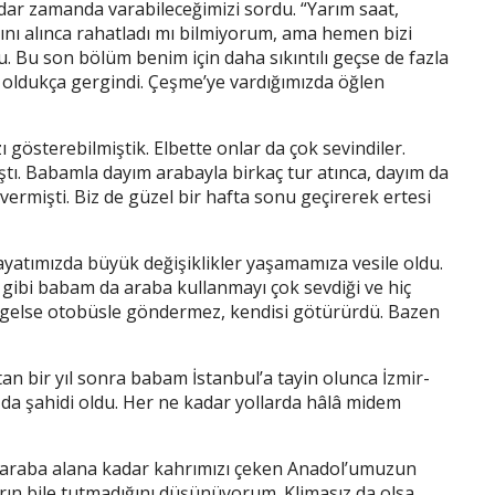
r zamanda varabileceğimizi sordu. “Yarım saat,
ını alınca rahatladı mı bilmiyorum, ama hemen bizi
u. Bu son bölüm benim için daha sıkıntılı geçse de fazla
i oldukça gergindi. Çeşme’ye vardığımızda öğlen
gösterebilmiştik. Elbette onlar da çok sevindiler.
ı. Babamla dayım arabayla birkaç tur atınca, dayım da
rmişti. Biz de güzel bir hafta sonu geçirerek ertesi
ayatımızda büyük değişiklikler yaşamamıza vesile oldu.
ı gibi babam da araba kullanmayı çok sevdiği ve hiç
 gelse otobüsle göndermez, kendisi götürürdü. Bazen
n bir yıl sonra babam İstanbul’a tayin olunca İzmir-
n da şahidi oldu. Her ne kadar yollarda hâlâ midem
r araba alana kadar kahrımızı çeken Anadol’umuzun
rın bile tutmadığını düşünüyorum. Klimasız da olsa,