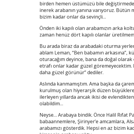
birden hemen üstümüzü bile değiştirmeden,
inerek arabanın yanına varıyoruz. Bütün m
bizim kadar onlar da sevinçli…
Önden iki kapılı olan arabamızın arka koltu
zaman henüz dört kapılı olanlar üretilmemi
Bu arada biraz da arabadaki oturma yerl
ablam Leman, “Ben babamın arkasına”, k
oturacağım deyince, bana da doğal olarak 
etrafı onlar kadar güzel göremeyecektim.
daha güzel görünür” dediler.
Aslında kanmamıştım. Ama başka da çarem y
kurulmuş olan hiyerarşik düzen büyüklere 
ilerleyen yıllarda ancak ikisi de evlendikt
olabildim…
Neyse… Arabaya bindik. Önce Halil Rıfat 
babaannemlere, Şirinyer’e amcamlara, Als
arabamızı gösterdik. Hepsi en az bizim ka