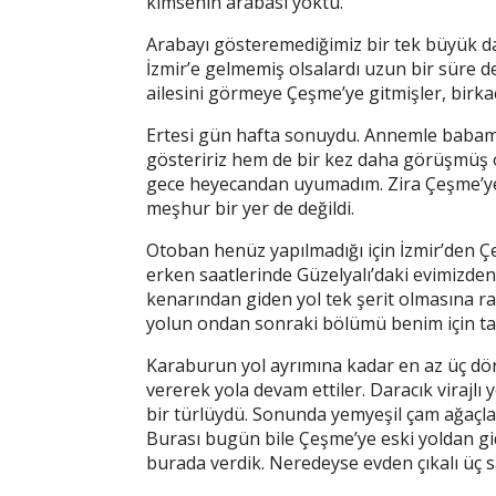
kimsenin arabası yoktu.
Arabayı gösteremediğimiz bir tek büyük dayı
İzmir’e gelmemiş olsalardı uzun bir süre
ailesini görmeye Çeşme’ye gitmişler, birk
Ertesi gün hafta sonuydu. Annemle babam
gösteririz hem de bir kez daha görüşmüş 
gece heyecandan uyumadım. Zira Çeşme’ye
meşhur bir yer de değildi.
Otoban henüz yapılmadığı için İzmir’den Çe
erken saatlerinde Güzelyalı’daki evimizden 
kenarından giden yol tek şerit olmasına 
yolun ondan sonraki bölümü benim için ta
Karaburun yol ayrımına kadar en az üç dör
vererek yola devam ettiler. Daracık virajl
bir türlüydü. Sonunda yemyeşil çam ağaçla
Burası bugün bile Çeşme’ye eski yoldan gid
burada verdik. Neredeyse evden çıkalı üç 