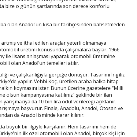
da bize o günün şartlarında son derece konforlu
araba olan Anadol’un kısa bir tarihçesinden bahsetmeden
ı artmış ve ithal edilen araçlar yeterli olmamaya
 otomobil üretimi konusunda çalışmalara başlar. 1966
y ile lisans anlaşması yaparak otomobil üretimine
bili olan Anadol’un temelleri atılır.
lığı ve çalışkanlığıyla gerçeğe dönüşür. Tasarımı İngiliz
iye’de yapılır. Vehbi Koç, üretilen araba halka hitap
e halkın koymasını ister. Bunun üzerine gazetelere “Milli
ne olsun kampanyasına katılınız” şeklinde bir ilan
an yarışmacıya da 10 bin lira ödül verileceği açıklanır.
 yarışmaya başvurur. Finale, Anadolu, Anadol, Otosan ve
sından da Anadol isminde karar kılınır.
a büyük bir ilgiyle karşılanır. Hem tasarımı hem de
kiye’nin ilk özel otomobili olan Anadol, birçok kişi için