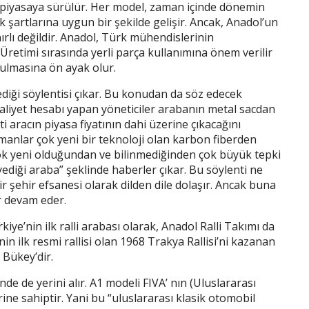
le piyasaya sürülür. Her model, zaman içinde dönemin
 şartlarına uygun bir şekilde gelişir. Ancak, Anadol’un
ırlı değildir. Anadol, Türk mühendislerinin
 Üretimi sırasında yerli parça kullanımına önem verilir
rulmasına ön ayak olur.
ediği söylentisi çıkar. Bu konudan da söz edecek
maliyet hesabı yapan yöneticiler arabanın metal sacdan
 aracın piyasa fiyatının dahi üzerine çıkacağını
manlar çok yeni bir teknoloji olan karbon fiberden
çok yeni olduğundan ve bilinmediğinden çok büyük tepki
ediği araba” şeklinde haberler çıkar. Bu söylenti ne
 şehir efsanesi olarak dilden dile dolaşır. Ancak buna
r devam eder.
e’nin ilk ralli arabası olarak, Anadol Ralli Takımı da
’nin ilk resmi rallisi olan 1968 Trakya Rallisi’ni kazanan
 Bükey’dir.
de de yerini alır. A1 modeli FIVA’ nın (Uluslararası
ine sahiptir. Yani bu “uluslararası klasik otomobil