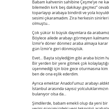
Babam kahvenin sahibine Çeşme’ye ne kada
bilemedin kırk beş dakikayı geçmez” cevab
toparlayıp arabaya bindirdi ve yola koyuld
sesimi çıkaramadım. Zira herkesin sinirler
olmuştu…
Çok şükür ki büyük dayımlara da arabamızı 
Böylece ailede arabayı görmeyen kalmamışt
İzmir’e döner dönmez araba almaya karar ve
gün İzmir’e geri dönmüştük.
Evet… Başta söylediğim gibi araba bizim h
Bir yerden bir yere gitmek çok kolaylaştığ
üşenmediği için bize gece oturmasına kim
ben de ona eşlik ederdim.
Ayrıca emektar Anadol’umuz arabayı aldıkta
İstanbul arasında sayısız yolculuklarımızı
bulanıyor olsa da…
Şimdilerde, babam emekli olup da yeni bi
yerini günümüzdeki yeni teknoloji arabala