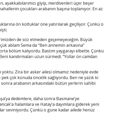
 ayakkabılarımızı giyip, merdivenleri üçer beşer
ahallenin çocukları arabanın başına toplanıyor. En az
klarına ön koltuklar öne yatırılarak geçiliyor. Çünkü o
şti.
erimizden de söz etmeden geçemeyeceğim. Büyük
üçük ablam Sema da “Ben annemin arkasına”
orta bölüm kalıyordu. Bastım yaygarayı elbette. Çünkü
 Beni kandırmaları uzun sürmedi. “Yollar ön camdan
oktu. Zira bir asker ailesi olmamız nedeniyle evde
pek çok konuda öncelik sağlıyordu. Ben ne yazık ki
en sonra arabanın arkasındaki bütün yerlerin sahibi
Paşa’ya dedemlere, daha sonra Basmane’ye
ancak’a halamlara ve Hatay’a dayımlara giderek yeni
dar seviniyordu. Çünkü o güne kadar ailede henüz