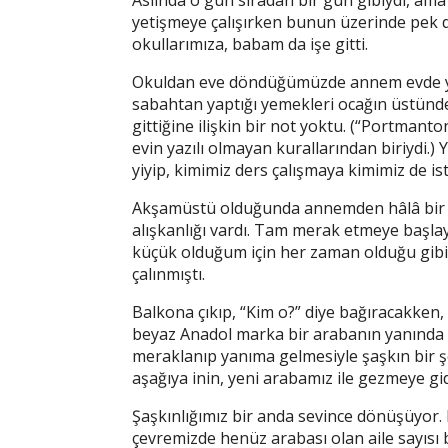
Aslında o gün sıradan bir gün gibiydi, ama
yetişmeye çalışırken bunun üzerinde pek 
okullarımıza, babam da işe gitti.
Okuldan eve döndüğümüzde annem evde yokt
sabahtan yaptığı yemekleri ocağın üstün
gittiğine ilişkin bir not yoktu. (“Portmant
evin yazılı olmayan kurallarından biriydi.)
yiyip, kimimiz ders çalışmaya kimimiz de is
Akşamüstü olduğunda annemden hâlâ bir 
alışkanlığı vardı. Tam merak etmeye başlayac
küçük olduğum için her zaman olduğu gibi 
çalınmıştı.
Balkona çıkıp, “Kim o?” diye bağıracakken
beyaz Anadol marka bir arabanın yanında d
meraklanıp yanıma gelmesiyle şaşkın bir ş
aşağıya inin, yeni arabamız ile gezmeye gid
Şaşkınlığımız bir anda sevince dönüşüyor.
çevremizde henüz arabası olan aile sayıs