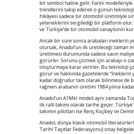
bir sembol haline gelir. Farklı modelleriy
trendlerini takip ederek o günün teknolojik
hikâyesi sadece bir otomobil üretimiyle sın
yeteneklerini sergilediği bir platform olur.
ve Türkiye’de bir otomobil sanayisinin ku
Ancak bir süre sonra arabaları ineklerin y
olursak, Anadol’un ilk üretileceği zaman 
üretilmesi durumunda sadece sacın maliyeti
görürler. Sorunu çözmek için arabayı o za
oluşturmaya karar verirler. Bu teknoloji 
görür ve hakkında gazetelerde “İneklerin y
kadar doğrudur tam olarak bilinmese de bir
rağmen arabanın üretimi 1984 yılına kada
Anadol’un A1MkI modeli aynı zamanda Türkiy
ilk ralli takımı olarak tarihe geçer. Türkiye
takımın pilotları ise Renç Koçibey ve Demir
Anadol, dünya klasik otomobil literatürlerin
Tarihi Taşıtlar Federasyonu) onay belgeler