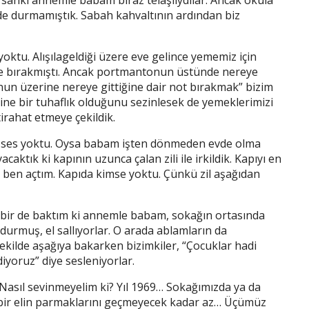
 sanki annemle babam biraz telaşlıydılar. Ancak okula
de durmamıştık. Sabah kahvaltının ardından biz
u. Alışılageldiği üzere eve gelince yememiz için
de bırakmıştı. Ancak portmantonun üstünde nereye
onun üzerine nereye gittiğine dair not bırakmak” bizim
 Yine bir tuhaflık olduğunu sezinlesek de yemeklerimizi
tirahat etmeye çekildik.
ses yoktu. Oysa babam işten dönmeden evde olma
aktık ki kapının uzunca çalan zili ile irkildik. Kapıyı en
ben açtım. Kapıda kimse yoktu. Çünkü zil aşağıdan
, bir de baktım ki annemle babam, sokağın ortasında
urmuş, el sallıyorlar. O arada ablamların da
ekilde aşağıya bakarken bizimkiler, “Çocuklar hadi
iyoruz” diye sesleniyorlar.
 Nasıl sevinmeyelim ki? Yıl 1969… Sokağımızda ya da
ı bir elin parmaklarını geçmeyecek kadar az… Üçümüz