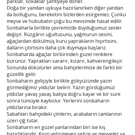
parklar, sokaklar şantiyeye döner.
Doğa bir yandan uykuya hazırlanırken diğer yandan
da bolluğunu, bereketini bizlerden esirgemez. Çünkü
meyve ve hububatın çoğu bu mevsimde hasat edilir.
Sonbaharla birlikte çevremizde duyduğumuz sesler
değişir. Rüzgârın uğultusunu, yağmurun sesini,
ağaçlardan dökülmüş kuru yaprakların hışırtısını,
dalların çıtırtısını daha çok duymaya başlarız.
Sonbaharda ağaçlar birbirinden güzel renklere
bürünür. Yaprakları sararır, kızarır, kahverengileşir.
Sonunda dökülürler ama bahçelerimize de farklı bir
güzellik gelir.
Sonbaharın gelişiyle birlikte gökyüzünde yazın
görmediğimiz yıldızlar belirir. Yazın gördüğümüz
yıldızlar yavaş yavaş batıya doğru kayar ve bir süre
sonra tümüyle kaybolur. Yerlerini sonbaharın
yıldızlarına bırakır.
Sabahları bahçedeki çimlerin, arabaların camlarının
üzeri çiğ tutar.
Sonbaharın en güzel yanlarından biri ise kış
hazırlıklarıdır. Kışın yetişmeyen sebze ve meyveler ya