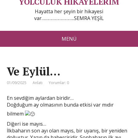
YOLCULUK HİKAYELERİM
Hayatta her şeyin bir hikayesi
var………………………..SEMRA YEŞİL
MENÜ
Ve Eylül…
01/09/2025
Anlatı
Yorumlar: 0
En sevdiğim aylardan biridir…
Doğduğum ay olmasının bunda etkisi var mıdır
bilmem
Diğeri ise mayıs…
İlkbaharın son ayı olan mayıs, bir uyanış, bir yeniden
doğuştur. Yazın da habercisidir. Sonbaharın ilk ayı